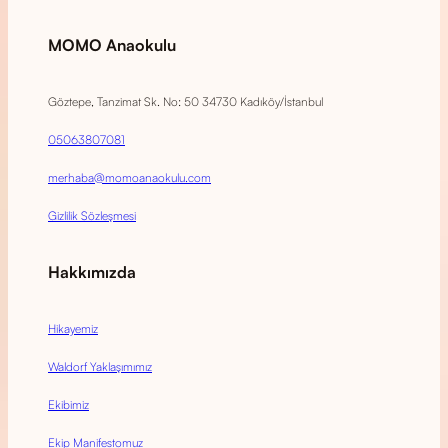
MOMO Anaokulu
Göztepe, Tanzimat Sk. No: 50 34730 Kadıköy/İstanbul
05063807081
merhaba@momoanaokulu.com
Gizlilik Sözleşmesi
Hakkımızda
Hikayemiz
Waldorf Yaklaşımımız
Ekibimiz
Ekip Manifestomuz