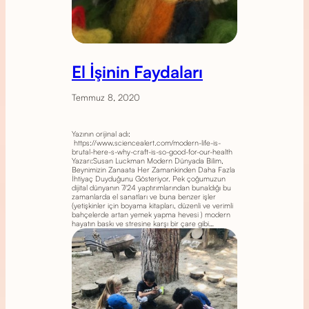
El İşinin Faydaları
Temmuz 8, 2020
Yazının orijinal adı:
https://www.sciencealert.com/modern-life-is-
brutal-here-s-why-craft-is-so-good-for-our-health
Yazarı:Susan Luckman Modern Dünyada Bilim,
Beynimizin Zanaata Her Zamankinden Daha Fazla
İhtiyaç Duyduğunu Gösteriyor. Pek çoğumuzun
dijital dünyanın 7/24 yaptırımlarından bunaldığı bu
zamanlarda el sanatları ve buna benzer işler
(yetişkinler için boyama kitapları, düzenli ve verimli
bahçelerde artan yemek yapma hevesi ) modern
hayatın baskı ve stresine karşı bir çare gibi…