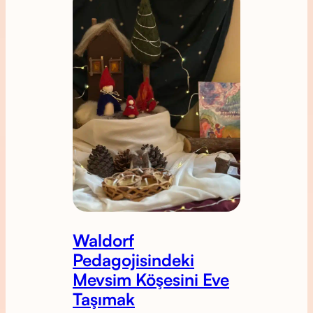
Waldorf
Pedagojisindeki
Mevsim Köşesini Eve
Taşımak