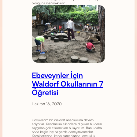
olduğuna inanmaktadır.…
Ebeveynler İçin
Waldorf Okullarının 7
Öğretisi
Haziran 16, 2020
Çocuklarım bir Waldorf anaokuluna devam
ediyorlar. Kendimi sık sık onlara duyulan bu derin
saygıdan çok etkilenirken buluyorum. Bunu daha
önce başka hiç bir yerde deneyimlemedim.
Karakterlerine, kendi zamanlarına, çocukluk