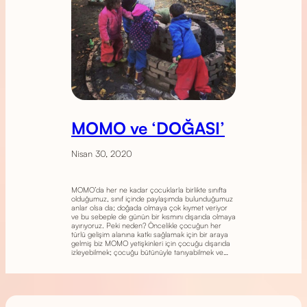
MOMO ve ‘DOĞASI’
Nisan 30, 2020
MOMO’da her ne kadar çocuklarla birlikte sınıfta
olduğumuz, sınıf içinde paylaşımda bulunduğumuz
anlar olsa da; doğada olmaya çok kıymet veriyor
ve bu sebeple de günün bir kısmını dışarıda olmaya
ayırıyoruz. Peki neden? Öncelikle çocuğun her
türlü gelişim alanına katkı sağlamak için bir araya
gelmiş biz MOMO yetişkinleri için çocuğu dışarıda
izleyebilmek; çocuğu bütünüyle tanıyabilmek ve…