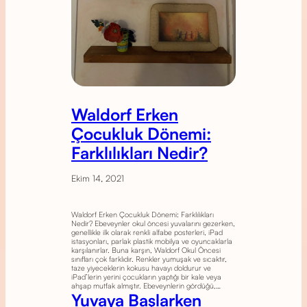
Waldorf Erken
Çocukluk Dönemi:
Farklılıkları Nedir?
Ekim 14, 2021
Waldorf Erken Çocukluk Dönemi: Farklılıkları
Nedir? Ebeveynler okul öncesi yuvalarını gezerken,
genellikle ilk olarak renkli alfabe posterleri, iPad
istasyonları, parlak plastik mobilya ve oyuncaklarla
karşılanırlar. Buna karşın, Waldorf Okul Öncesi
sınıfları çok farklıdır. Renkler yumuşak ve sıcaktır,
taze yiyeceklerin kokusu havayı doldurur ve
iPad’lerin yerini çocukların yaptığı bir kale veya
ahşap mutfak almıştır. Ebeveynlerin gördüğü,…
Yuvaya Başlarken