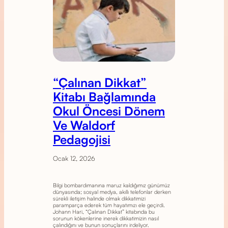
“Çalınan Dikkat”
Kitabı Bağlamında
Okul Öncesi Dönem
Ve Waldorf
Pedagojisi
Ocak 12, 2026
Bilgi bombardımanına maruz kaldığımız günümüz
dünyasında; sosyal medya, akıllı telefonlar derken
sürekli iletişim halinde olmak dikkatimizi
paramparça ederek tüm hayatımızı ele geçirdi.
Johann Hari, “Çalınan Dikkat” kitabında bu
sorunun kökenlerine inerek dikkatimizin nasıl
çalındığını ve bunun sonuçlarını irdeliyor.