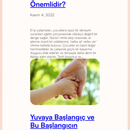
Önemlidir?
Kasım 4, 2022
El işi çalışmaları, çocuklara eşsiz bir deneyim
sunarken eğitim çerçevesinde oldukça değerli bir
denge sağlar. Günün ritmik akışı sırasında, el
işlerine özenli bir odaklanma ‘nefes al/ nefes ver’
ritmine katkıda bulunur. Çocuklar en basit doğal
hammaddeler ile çalışarak güçlü bir başarma
duygusu elde ederler ve dünyayla daha derin bir
ilişkiye adım atarlar. Tarih boyunca ve…
Yuvaya Başlangıç ve
Bu Başlangıcın