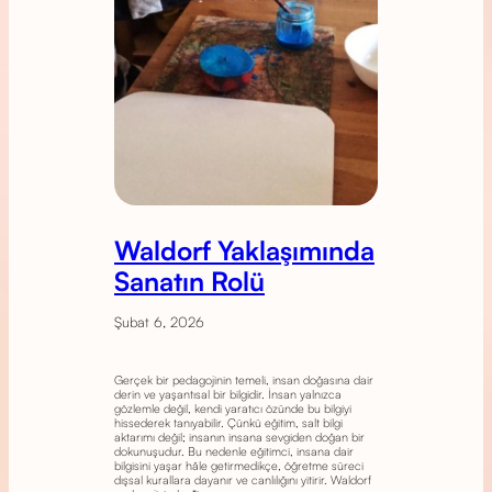
Waldorf Yaklaşımında
Sanatın Rolü
Şubat 6, 2026
Gerçek bir pedagojinin temeli, insan doğasına dair
derin ve yaşantısal bir bilgidir. İnsan yalnızca
gözlemle değil, kendi yaratıcı özünde bu bilgiyi
hissederek tanıyabilir. Çünkü eğitim, salt bilgi
aktarımı değil; insanın insana sevgiden doğan bir
dokunuşudur. Bu nedenle eğitimci, insana dair
bilgisini yaşar hâle getirmedikçe, öğretme süreci
dışsal kurallara dayanır ve canlılığını yitirir. Waldorf