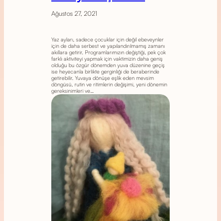
Ağustos 27, 2021
Yaz ayları, sadece çocuklar için değil ebeveynler
için de daha serbest ve yapılandırılmamış zamanı
akıllara getirir. Programlarımızın değiştiği, pek çok
farklı aktiviteyi yapmak için vaktimizin daha geniş
olduğu bu özgür dönemden yuva düzenine geçiş
ise heyecanla birlikte gerginliği de beraberinde
getirebilir. Yuvaya dönüşe eşlik eden mevsim
döngüsü, rutin ve ritimlerin değişimi, yeni dönemin
gereksinimleri ve…