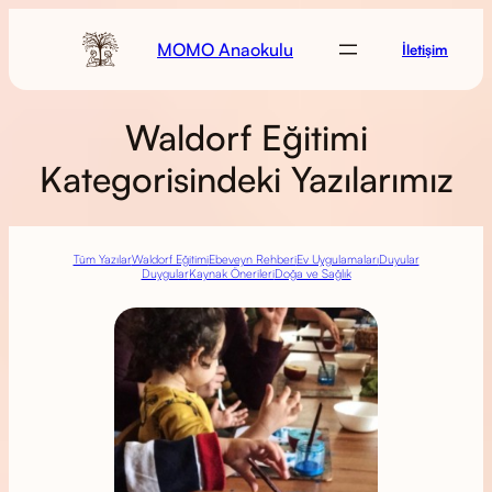
MOMO Anaokulu
İletişim
Waldorf Eğitimi
Kategorisindeki Yazılarımız
Tüm Yazılar
Waldorf Eğitimi
Ebeveyn Rehberi
Ev Uygulamaları
Duyular
Duygular
Kaynak Önerileri
Doğa ve Sağlık