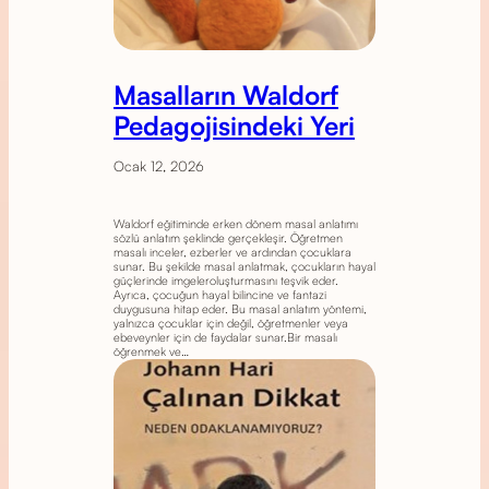
Masalların Waldorf
Pedagojisindeki Yeri
Ocak 12, 2026
Waldorf eğitiminde erken dönem masal anlatımı
sözlü anlatım şeklinde gerçekleşir. Öğretmen
masalı inceler, ezberler ve ardından çocuklara
sunar. Bu şekilde masal anlatmak, çocukların hayal
güçlerinde imgeleroluşturmasını teşvik eder.
Ayrıca, çocuğun hayal bilincine ve fantazi
duygusuna hitap eder. Bu masal anlatım yöntemi,
yalnızca çocuklar için değil, öğretmenler veya
ebeveynler için de faydalar sunar.Bir masalı
öğrenmek ve…