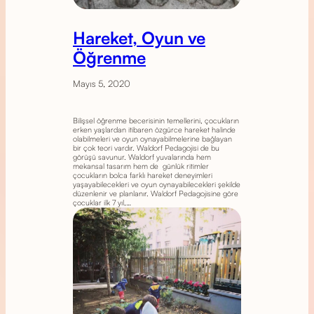
Hareket, Oyun ve
Öğrenme
Mayıs 5, 2020
Bilişsel öğrenme becerisinin temellerini, çocukların
erken yaşlardan itibaren özgürce hareket halinde
olabilmeleri ve oyun oynayabilmelerine bağlayan
bir çok teori vardır. Waldorf Pedagojisi de bu
görüşü savunur. Waldorf yuvalarında hem
mekansal tasarım hem de günlük ritimler
çocukların bolca farklı hareket deneyimleri
yaşayabilecekleri ve oyun oynayabilecekleri şekilde
düzenlenir ve planlanır. Waldorf Pedagojisine göre
çocuklar ilk 7 yıl,…