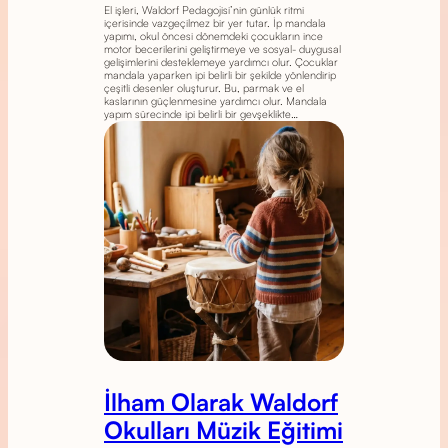
El işleri, Waldorf Pedagojisi’nin günlük ritmi
içerisinde vazgeçilmez bir yer tutar. İp mandala
yapımı, okul öncesi dönemdeki çocukların ince
motor becerilerini geliştirmeye ve sosyal- duygusal
gelişimlerini desteklemeye yardımcı olur. Çocuklar
mandala yaparken ipi belirli bir şekilde yönlendirip
çeşitli desenler oluşturur. Bu, parmak ve el
kaslarının güçlenmesine yardımcı olur. Mandala
yapım sürecinde ipi belirli bir gevşeklikte…
İlham Olarak Waldorf
Okulları Müzik Eğitimi