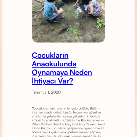
Çocukların
Anaokulunda
Oynamaya Neden
İhtiyacı Var?
Temmuz 1, 2020
“Çocuk oyunları hayatın bir çekirdeğidir. Bütün
insanlar orada gelişir, büyür. İnsanın en güzel ve
en olumlu yetenekleri orada yükselir.” Friedrich
Fröbel Orijinal Metin: Crisis in the Kindergarten –
Why Children Need to Play in School Yazan: David
Elkind Küçük çocukların gelişiminde oyunun hayati
önemi birçok çalışmada gösterilmesine rağmen,
insanların birçoğu okuldaki oyunun zaman kaybı