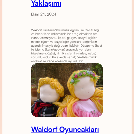
Yaklaşımı
Ekim 24, 2024
Waldorf okullarındaki müzik eğitimi, müziksel bilgi
ve becerilerin ediniminde bir araç olmaktan öte,
insan formasyonu, kişisel gelişim, sosyal ilişkiler,
estetik eğitim ve duyarlılığın yanı sıra değerlerin
uyandırılmasıyla doğrudan ilişkilidir. Düşünme (baş)
ile isteme (karın/uzuvlar) arasında yer alan
hissetme (göğüs), ritmik sistemin (nefes, nabız)
sorumlusudur. Bu alanda sanat; özellikle müzik,
entelekt ile irade arasında uyumlu bir…
Waldorf Oyuncakları