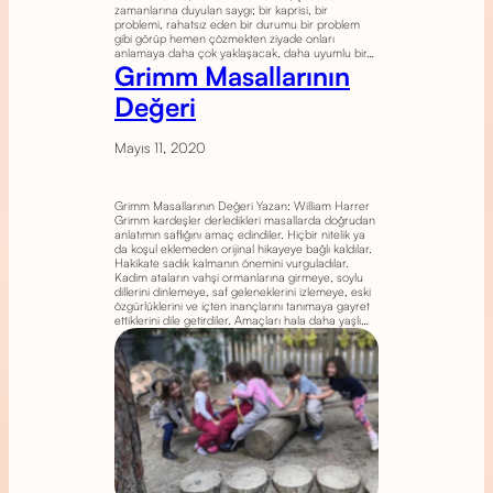
zamanlarına duyulan saygı; bir kaprisi, bir
problemi, rahatsız eden bir durumu bir problem
gibi görüp hemen çözmekten ziyade onları
anlamaya daha çok yaklaşacak, daha uyumlu bir…
Grimm Masallarının
Değeri
Mayıs 11, 2020
Grimm Masallarının Değeri Yazan: William Harrer
Grimm kardeşler derledikleri masallarda doğrudan
anlatımın saflığını amaç edindiler. Hiçbir nitelik ya
da koşul eklemeden orijinal hikayeye bağlı kaldılar.
Hakikate sadık kalmanın önemini vurguladılar.
Kadim ataların vahşi ormanlarına girmeye, soylu
dillerini dinlemeye, saf geleneklerini izlemeye, eski
özgürlüklerini ve içten inançlarını tanımaya gayret
ettiklerini dile getirdiler. Amaçları hala daha yaşlı…