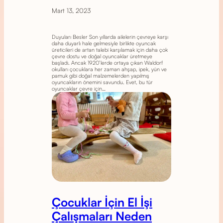
Mart 13, 2023
Duyuları Besler Son yıllarda ailelerin çevreye karşı
daha duyarlı hale gelmesiyle birlikte oyuncak
üreticileri de artan talebi karşılamak için daha çok
çevre dostu ve doğal oyuncaklar üretmeye
başladı. Ancak 1920’lerde ortaya çıkan Waldorf
okulları çocuklara her zaman ahşap, ipek, yün ve
pamuk gibi doğal malzemelerden yapılmış
oyuncakların önemini savundu. Evet, bu tür
oyuncaklar çevre için…
Çocuklar İçin El İşi
Çalışmaları Neden