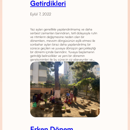
Getirdikleri
Eylül 7, 2022
Yaz ayları genellikle yapılandırılmamış ve daha
serbest zamanları barındıran, tatil dolayısıyla rutin
ve ritimlerin değişmesine neden olan bir
dönemken, mevsim döngüsünün eşlik etmesi ile
sonbahar ayları biraz daha yapılandırılmış bir
sürece geçilen ve yuvaya dönüşün gerçekleştiği
bir dönemi içinde barındırır. Yuvaya başlamanın
getirdiği belirsizlikler ve yeni bir dönemin
gereksinimleri ile bu sürecin siz ebeveynler ve…
Erken Dönem