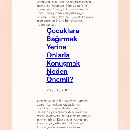
yapan da değil, sadece doğru miktarda
ebeveynlik yapandır. Eğer çocukların
seçme gücü olsaydı, bu aynı zamanda
çoğu çocuğun seçeceği ebeveyn
olurdu. Bunu ilk kez, 1987 yılında basılmış
olan psikolog Bruno Bettelheim’ın
Yeterince İyi…
Çocuklara
Bağırmak
Yerine
Onlarla
Konuşmak
Neden
Önemli?
Mayıs 11, 2017
Neredeyse bütün ebeveynler zaman
zaman kontrolünü kaybeder ve
çocuklara bağırır. Peki ya bunu
defalarca yaparsanız? Araştırmacılar
ebeveynlerin artık daha fazla bağırdığını
tahmin ediyor. Ebeveynler vurmaktan
kaçınmaya şartlanmış oldukları için
bunun yerine öfkelerini ve hayal