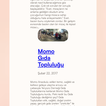
olarak nasıl kullanacağımıza göz
atacağız. Çok sık sorulan bir soruyla
başlayabiliriz: “Evet, mizaçların ne
anlama geldiğini okudum ama
çocuğumun hangi mizaca sahip
olduğunu hala anlayamadım.” Evet,
bazen bunu söylemek zordur. Bir gelişim
evresinde baskın olan bir mizaç ile kişisel
mizacı…
Momo
Gıda
Topluluğu
Şubat 22, 2017
Momo Anaokulu velileri temiz, sağlıklı ve
katkısız gıdaya ulaşma arzusu ve
çabasıyla Yeryüzü Derneği Gıda
Topluluklarına katılarak Momo Gıda
Topluluğunu kurdu. Peki nedir bu Gıda
Topluluğu dediğimiz şey? Gıda
Toplulukları etik, sağlıklı, doğal üretim
yapıp, gerçek gıda üreten “üreticiler” ile