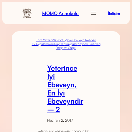
MOMO Anaokulu
İletişim
Tüm Yazılar
Waldorf Eğitimi
Ebeveyn Rehberi
Ev Uygulamaları
Duyular
Duygular
Kaynak Önerileri
Doğa ve Sağlık
Yeterince
İyi
Ebeveyn,
En İyi
Ebeveyndir
– 2
Haziran 2, 2017
Yeterince iyi ebeveynler, çocuğun bir