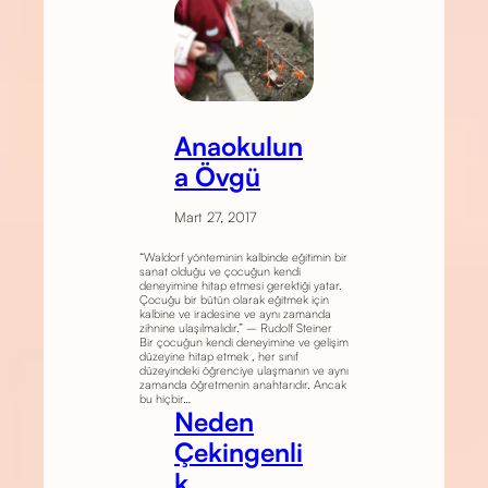
Anaokulun
a Övgü
Mart 27, 2017
“Waldorf yönteminin kalbinde eğitimin bir
sanat olduğu ve çocuğun kendi
deneyimine hitap etmesi gerektiği yatar.
Çocuğu bir bütün olarak eğitmek için
kalbine ve iradesine ve aynı zamanda
zihnine ulaşılmalıdır.” – Rudolf Steiner
Bir çocuğun kendi deneyimine ve gelişim
düzeyine hitap etmek , her sınıf
düzeyindeki öğrenciye ulaşmanın ve aynı
zamanda öğretmenin anahtarıdır. Ancak
bu hiçbir…
Neden
Çekingenli
k