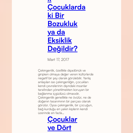
Çocuklarda
ki Bir
Bozukluk
ya da
Eksiklik
Değildir?
Mart 17, 2017
Çekingenlik, özellikle dışadönük ve
girişken olmaya değer veren kültürlerde
negatif bir şey olarak görülebilir. Yanlış
anlaşılan ise çekingenliğin, çocukları
kendi çevrelerinin dışındaki insanlar
tarafından yönetilmekten koruyan bir
bağlanma içgüdüsü olmasıdır.
Çekingenlik genellikle ne övülür, ne de
doğanın tasarımının bir parçası olarak
görülür. Oysa çekingenlik, bir çocuğun,
bağ kurduğu en yakın kişilerin kendi
üzerinde en fazla…
Çocuklar
ve Dört