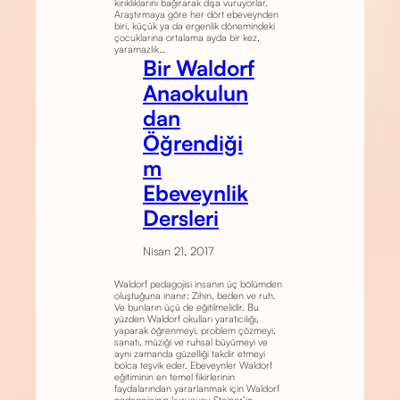
kırıklıklarını bağırarak dışa vuruyorlar.
Araştırmaya göre her dört ebeveynden
biri, küçük ya da ergenlik dönemindeki
çocuklarına ortalama ayda bir kez,
yaramazlık…
Bir Waldorf
Anaokulun
dan
Öğrendiği
m
Ebeveynlik
Dersleri
Nisan 21, 2017
Waldorf pedagojisi insanın üç bölümden
oluştuğuna inanır: Zihin, beden ve ruh.
Ve bunların üçü de eğitilmelidir. Bu
yüzden Waldorf okulları yaratıcılığı,
yaparak öğrenmeyi, problem çözmeyi,
sanatı, müziği ve ruhsal büyümeyi ve
aynı zamanda güzelliği takdir etmeyi
bolca teşvik eder. Ebeveynler Waldorf
eğitiminin en temel fikirlerinin
faydalarından yararlanmak için Waldorf
pedagojisinin kurucusu Steiner’in