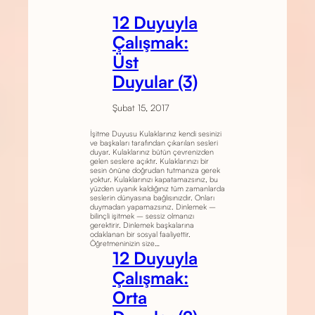
12 Duyuyla
Çalışmak:
Üst
Duyular (3)
Şubat 15, 2017
İşitme Duyusu Kulaklarınız kendi sesinizi
ve başkaları tarafından çıkarılan sesleri
duyar. Kulaklarınız bütün çevrenizden
gelen seslere açıktır. Kulaklarınızı bir
sesin önüne doğrudan tutmanıza gerek
yoktur. Kulaklarınızı kapatamazsınız, bu
yüzden uyanık kaldığınız tüm zamanlarda
seslerin dünyasına bağlısınızdır. Onları
duymadan yapamazsınız. Dinlemek –
bilinçli işitmek – sessiz olmanızı
gerektirir. Dinlemek başkalarına
odaklanan bir sosyal faaliyettir.
Öğretmeninizin size…
12 Duyuyla
Çalışmak:
Orta