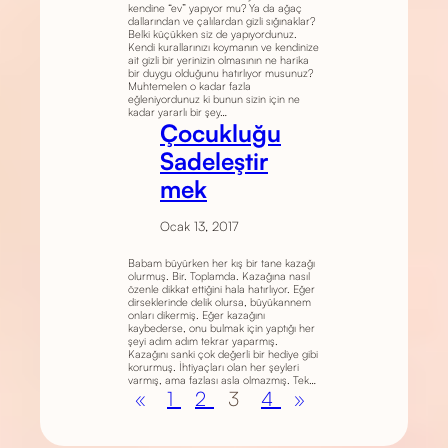
kendine “ev” yapıyor mu? Ya da ağaç
dallarından ve çalılardan gizli sığınaklar?
Belki küçükken siz de yapıyordunuz.
Kendi kurallarınızı koymanın ve kendinize
ait gizli bir yerinizin olmasının ne harika
bir duygu olduğunu hatırlıyor musunuz?
Muhtemelen o kadar fazla
eğleniyordunuz ki bunun sizin için ne
kadar yararlı bir şey…
Çocukluğu
Sadeleştir
mek
Ocak 13, 2017
Babam büyürken her kış bir tane kazağı
olurmuş. Bir. Toplamda. Kazağına nasıl
özenle dikkat ettiğini hala hatırlıyor. Eğer
dirseklerinde delik olursa, büyükannem
onları dikermiş. Eğer kazağını
kaybederse, onu bulmak için yaptığı her
şeyi adım adım tekrar yaparmış.
Kazağını sanki çok değerli bir hediye gibi
korurmuş. İhtiyaçları olan her şeyleri
varmış, ama fazlası asla olmazmış. Tek…
«
1
2
3
4
»