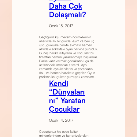
Daha Çok
Dolaşmalı?
Ocak 15, 2017
Geçtiğimiz kış, mevsim normallerinin
üzerinde ılık bir günde, eşim ve ben üç
çocuğumuzla birlikte evimizin hemen
altındaki sokaktaki oyun parkına yürüdük.
Güneş harika ısıtıyordu ve çocuklar bu
fırsattan hemen yararlanmaya başladılar.
Parka varır varmaz çocukların üçü de
üstlerindeki montları atıverdi. Aynı
zamanda ayakkabılarını ve çoraplarını
da… Ve hemen harekete geçtiler. Oyun
parkının kauçuktan yumuşak zeminine…
Kendi
“Dünyaları
nı” Yaratan
Çocuklar
Ocak 14, 2017
Çocuğunuz hiç evde koltuk
minderlerinden ve battaniyelerden