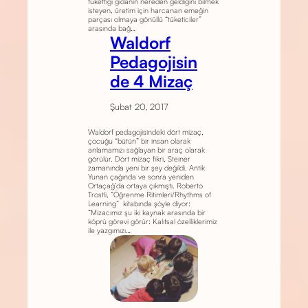
tükettiği gıdanın nereden geldiğini bilmek
isteyen, üretim için harcanan emeğin
parçası olmaya gönüllü “tüketiciler”
arasında bağ…
Waldorf
Pedagojisin
de 4 Mizaç
Şubat 20, 2017
Waldorf pedagojisindeki dört mizaç,
çocuğu “bütün” bir insan olarak
anlamamızı sağlayan bir araç olarak
görülür. Dört mizaç fikri, Steiner
zamanında yeni bir şey değildi. Antik
Yunan çağında ve sonra yeniden
Ortaçağ’da ortaya çıkmıştı. Roberto
Trostli, “Öğrenme Ritimleri/Rhythms of
Learning” kitabında şöyle diyor:
“Mizacımız şu iki kaynak arasında bir
köprü görevi görür: Kalıtsal özelliklerimiz
ile yazgımızı…