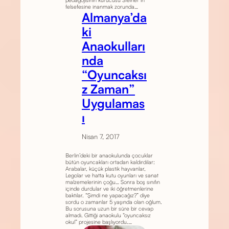
felsefesine inanmak zorunda…
Almanya’da
ki
Anaokulları
nda
“Oyuncaksı
z Zaman”
Uygulamas
ı
Nisan 7, 2017
Berlin’deki bir anaokulunda çocuklar
bütün oyuncakları ortadan kaldırdılar:
Arabalar, küçük plastik hayvanlar,
Legolar ve hatta kutu oyunları ve sanat
malzemelerinin çoğu… Sonra boş sınıfın
içinde durdular ve iki öğretmenlerine
baktılar. “Şimdi ne yapacağız?” diye
sordu o zamanlar 5 yaşında olan oğlum.
Bu sorusuna uzun bir süre bir cevap
almadı. Gittiği anaokulu “oyuncaksız
okul” projesine başlıyordu.…