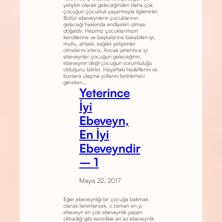
yetişkin olarak geleceğinden daha çok
çocuğun çocukluk yaşantısıyla ilgilenirler.
Bütün ebeveynlerin çocuklarının
geleceği hakkında endişeleri olması
doğaldır. Hepimiz çocuklarımızın
kendilerine ve başkalarına bakabilen iyi,
mutlu, ahlaklı, sağlıklı yetişkinler
olmalarını isteriz. Ancak yeterince iyi
ebeveynler çocuğun geleceğinin,
ebeveynin değil çocuğun sorumluluğu
olduğunu bilirler. Hayattaki hedeflerini ve
bunlara ulaşma yollarını belirlemesi
gereken…
Yeterince
İyi
Ebeveyn,
En İyi
Ebeveyndir
– 1
Mayıs 22, 2017
Eğer ebeveynliği bir çocuğa bakmak
olarak tanımlarsak, o zaman en yi
ebeveyn en çok ebeveynlik yapan
olmadığı gibi kesinlikle en az ebeveynlik