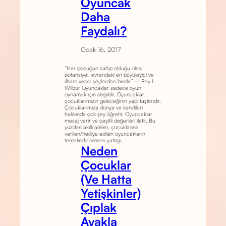
Oyuncak
Daha
Faydalı?
Ocak 16, 2017
“Her çocuğun sahip olduğu olası
potansiyel, evrendeki en büyüleyici ve
ilham verici şeylerden biridir.” – Ray L.
Wilbur Oyuncaklar sadece oyun
oynamak için değildir. Oyuncaklar
çocuklarımızın geleceğinin yapı taşlarıdır.
Çocuklarımıza dünya ve kendileri
hakkında çok şey öğretir. Oyuncaklar
mesaj verir ve çeşitli değerleri iletir. Bu
yüzden akıllı aileler, çocuklarına
verilen/hediye edilen oyuncakların
temelinde nelerin yattığı…
Neden
Çocuklar
(Ve Hatta
Yetişkinler)
Çıplak
Ayakla