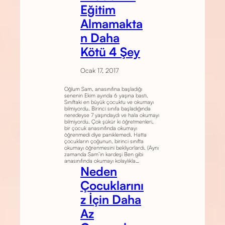
Eğitim
Almamakta
n Daha
Kötü 4 Şey
Ocak 17, 2017
Oğlum Sam, anasınıfına başladığı
senenin Ekim ayında 6 yaşına bastı.
Sınıftaki en büyük çocuktu ve okumayı
bilmiyordu. Birinci sınıfa başladığında
neredeyse 7 yaşındaydı ve hala okumayı
bilmiyordu. Çok şükür ki öğretmenleri,
bir çocuk anasınıfında okumayı
öğrenmedi diye paniklemedi. Hatta
çocukların çoğunun, birinci sınıfta
okumayı öğrenmesini bekliyorlardı. (Aynı
zamanda Sam’in kardeşi Ben gibi
anasınıfında okumayı kolaylıkla…
Neden
Çocuklarını
z İçin Daha
Az