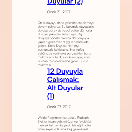
Duyular (2)
Ocak 31, 2017
On iki duyuyu daha yakından incelemeye
devam ediyoruz. Bu bölümde duyguların
duyusu olarak da kabul edilen dört orta
duyuya yakından bakacağız. Dış
dünyaya yönelik olan bu dört duyuyla
yapılan gözlemler duyguları harekete
geçirir. Koku Duyusu Her şeyi
burnunuzla koklarsınız. Her nefes
aldığınızda yeni koku parçacıkları burun
mukozasına hafifçe dokunup geçerek
burnunuzun derinlerine gider. Burun
mukozası…
12 Duyuyla
Çalışmak:
Alt Duyular
(1)
Ocak 27, 2017
Waldorf eğitiminin kurucusu Rudolph
Steiner insan gelişimi üzerine faydalı bir
mercek tutmayı başardı. Biz eğitimciler
onun sayesinde artık beş geleneksel