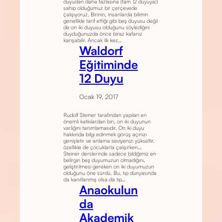
duyudan daha fazlasına (tam 12 duyuya!)
sahip olduğumuz bir çerçevede
çalışıyoruz. Birinin, insanlarda bilimin
genellikle tarif ettiği gibi beş duyusu değil
de on iki duyusu olduğunu söylediğini
duyduğunuzda önce biraz kafanız
karışabilir. Ancak ilk kez…
Waldorf
Eğitiminde
12 Duyu
Ocak 19, 2017
Rudolf Steiner tarafından yapılan en
önemli katkılardan biri, on iki duyunun
varlığını tanımlamasıdır. On iki duyu
hakkında bilgi edinmek görüş açınızı
genişletir ve anlama seviyenizi yükseltir,
özellikle de çocuklarla çalışırken…
Steiner derslerinde sadece bildiğimiz en
belirgin beş duyumuzun olmadığını,
geliştirilmesi gereken on iki duyumuzun
olduğunu öne sürdü. Bu, tıp dünyasında
da kanıtlanmış olsa da tıp…
Anaokulun
da
Akademik