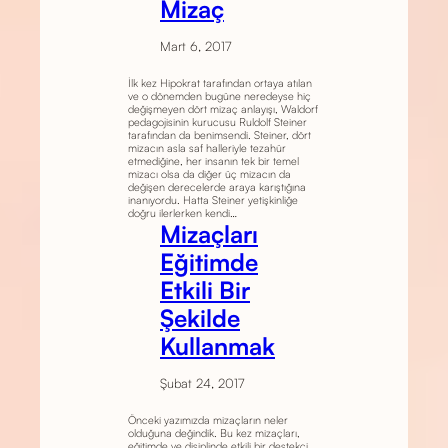
Mizaç
Mart 6, 2017
İlk kez Hipokrat tarafından ortaya atılan
ve o dönemden bugüne neredeyse hiç
değişmeyen dört mizaç anlayışı, Waldorf
pedagojisinin kurucusu Ruldolf Steiner
tarafından da benimsendi. Steiner, dört
mizacın asla saf halleriyle tezahür
etmediğine, her insanın tek bir temel
mizacı olsa da diğer üç mizacın da
değişen derecelerde araya karıştığına
inanıyordu. Hatta Steiner yetişkinliğe
doğru ilerlerken kendi…
Mizaçları
Eğitimde
Etkili Bir
Şekilde
Kullanmak
Şubat 24, 2017
Önceki yazımızda mizaçların neler
olduğuna değindik. Bu kez mizaçları,
eğitimde ve disiplinde etkili bir destekçi