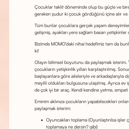
Çocuklar taklit döneminde olup bu güçle ve bireyse
gereken şudur ki çocuk gördüğünü içine alır ve
Tüm bunlar çocuklara gerçek yaşam deneyimleri s
gelişmiş, ayakları yere sağlam basan yetişkinler ol
Bizimde MOMO’daki nihai hedefimiz tam da bunla
ki!
Olayın bilimsel boyutunu da paylaşmak isterim. 
çocukların yetişkinlik yılları karşılaştırılmış.
başlayanlara göre aileleriyle ve arkadaşlarıyla da
meyilli oldukları bulgusuna ulaşılmış. Ayrıca ev
de çok iyi bir araç. Kendi kendine yetme, empati 
Eminim aklınıza çocukların yapabilecekleri onlarc
paylaşmak isterim:
Oyuncakları toplama (Oyunlaştırılsa işler 
toplamaya ne dersin? gibi)