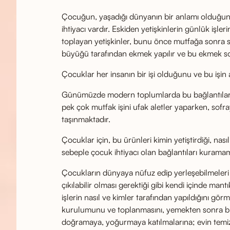
Çocuğun, yaşadığı dünyanın bir anlamı olduğunu,
ihtiyacı vardır. Eskiden yetişkinlerin günlük işle
toplayan yetişkinler, bunu önce mutfağa sonra so
büyüğü tarafından ekmek yapılır ve bu ekmek sof
Çocuklar her insanın bir işi olduğunu ve bu işin 
Günümüzde modern toplumlarda bu bağlantılar ol
pek çok mutfak işini ufak aletler yaparken, sof
taşınmaktadır.
Çocuklar için, bu ürünleri kimin yetiştirdiği, nası
sebeple çocuk ihtiyacı olan bağlantıları kurama
Çocukların dünyaya nüfuz edip yerleşebilmeleri iç
çıkılabilir olması gerektiği gibi kendi içinde m
işlerin nasıl ve kimler tarafından yapıldığını gör
kurulumunu ve toplanmasını, yemekten sonra bul
doğramaya, yoğurmaya katılmalarına; evin temizli