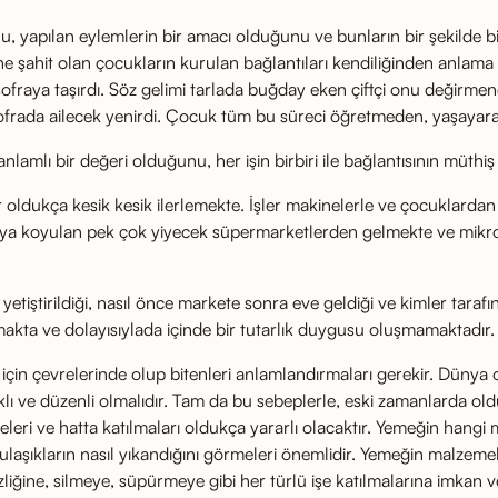
 yapılan eylemlerin bir amacı olduğunu ve bunların bir şekilde bi
rine şahit olan çocukların kurulan bağlantıları kendiliğinden anlama
fraya taşırdı. Söz gelimi tarlada buğday eken çiftçi onu değirmende
rada ailecek yenirdi. Çocuk tüm bu süreci öğretmeden, yaşayarak 
anlamlı bir değeri olduğunu, her işin birbiri ile bağlantısının müth
dukça kesik kesik ilerlemekte. İşler makinelerle ve çocuklarda
raya koyulan pek çok yiyecek süpermarketlerden gelmekte ve mikro
l yetiştirildiği, nasıl önce markete sonra eve geldiği ve kimler taraf
makta ve dolayısıylada içinde bir tutarlık duygusu oluşmamaktadır.
in çevrelerinde olup bitenleri anlamlandırmaları gerekir. Dünya onl
antıklı ve düzenli olmalıdır. Tam da bu sebeplerle, eski zamanlard
meleri ve hatta katılmaları oldukça yararlı olacaktır. Yemeğin hangi m
aşıkların nasıl yıkandığını görmeleri önemlidir. Yemeğin malzeme
ğine, silmeye, süpürmeye gibi her türlü işe katılmalarına imkan ve