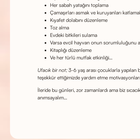
Her sabah yatağını toplama
Çamaşırları asmak ve kuruyanları katlama
Kıyafet dolabını düzenleme
Toz alma
Evdeki bitkileri sulama
Varsa evcil hayvan onun sorumluluğunu 
Kitaplığı düzenleme
Ve her türlü mutfak etkinliği…
Ufacık bir not;
3-6 yaş arası çocuklarla yapılan ba
teşekkür ettiğimizde yardım etme motivasyonları 
İleride bu günleri, zor zamanlardı ama biz sıcacık
anımsayalım…