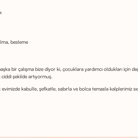
k
alma, besleme
şka bir çalışma bize diyor ki, çocuklara yardımcı oldukları için deği
ciddi şekilde artıyormuş.
 evimizde kabulle, şefkatle, sabırla ve bolca temasla kalplerimiz sıca