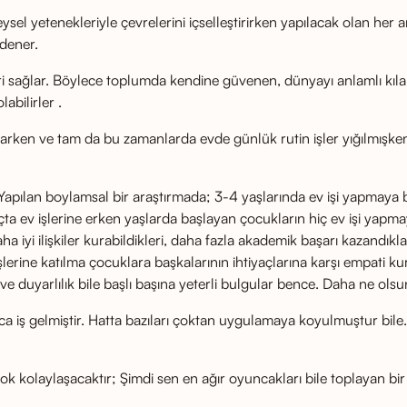
l yetenekleriyle çevrelerini içselleştirirken yapılacak olan her anl
 dener.
ağlar. Böylece toplumda kendine güvenen, dünyayı anlamlı kılan, 
abilirler .
rken ve tam da bu zamanlarda evde günlük rutin işler yığılmışken
Yapılan boylamsal bir araştırmada; 3-4 yaşlarında ev işi yapmaya 
 Sonuçta ev işlerine erken yaşlarda başlayan çocukların hiç ev işi 
ha iyi ilişkiler kurabildikleri, daha fazla akademik başarı kazandık
 işlerine katılma çocuklara başkalarının ihtiyaçlarına karşı empati
ve duyarlılık bile başlı başına yeterli bulgular bence. Daha ne olsu
a iş gelmiştir. Hatta bazıları çoktan uygulamaya koyulmuştur bile. 
çok kolaylaşacaktır; Şimdi sen en ağır oyuncakları bile toplayan bi