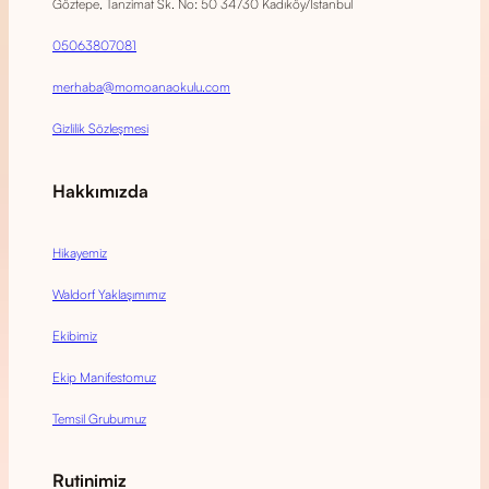
Göztepe, Tanzimat Sk. No: 50 34730 Kadıköy/İstanbul
05063807081
merhaba@momoanaokulu.com
Gizlilik Sözleşmesi
Hakkımızda
Hikayemiz
Waldorf Yaklaşımımız
Ekibimiz
Ekip Manifestomuz
Temsil Grubumuz
Rutinimiz