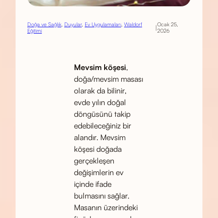
Doğa ve Sağlık
, 
Duyular
, 
Ev Uygulamaları
, 
Waldorf
Ocak 25,
|
Eğitimi
2026
Mevsim köşesi
,
doğa/mevsim masası
olarak da bilinir,
evde yılın doğal
döngüsünü takip
edebileceğiniz bir
alandır. Mevsim
köşesi doğada
gerçekleşen
değişimlerin ev
içinde ifade
bulmasını sağlar.
Masanın üzerindeki