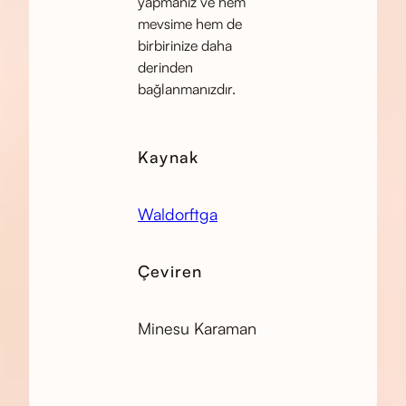
yapmanız ve hem
mevsime hem de
birbirinize daha
derinden
bağlanmanızdır.
Kaynak
Waldorftga
Çeviren
Minesu Karaman