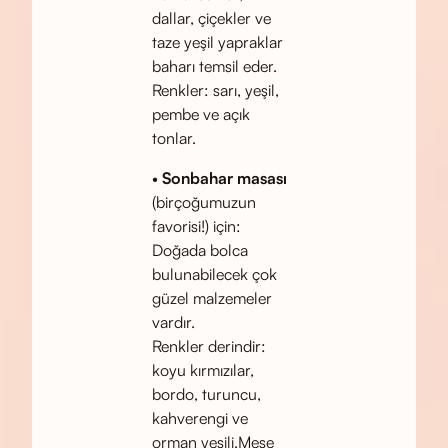
dallar, çiçekler ve
taze yeşil yapraklar
baharı temsil eder.
Renkler: sarı, yeşil,
pembe ve açık
tonlar.
•
Sonbahar masası
(birçoğumuzun
favorisi!) için:
Doğada bolca
bulunabilecek çok
güzel malzemeler
vardır.
Renkler derindir:
koyu kırmızılar,
bordo, turuncu,
kahverengi ve
orman yeşili.Meşe