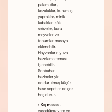
palamutları,
kozalaklar, kurumuş
yapraklar, minik
kabaklar, kök
sebzeler, kuru
meyveler ve
tohumlar masaya
eklenebilir.
Hayvanların yuva
hazırlama teması
işlenebilir.
Sonbahar
hazineleriyle
doldurulmuş küçük
hasır sepetler de çok
hoş durur.
•
Kış masası,
yaşadığınız yere ve