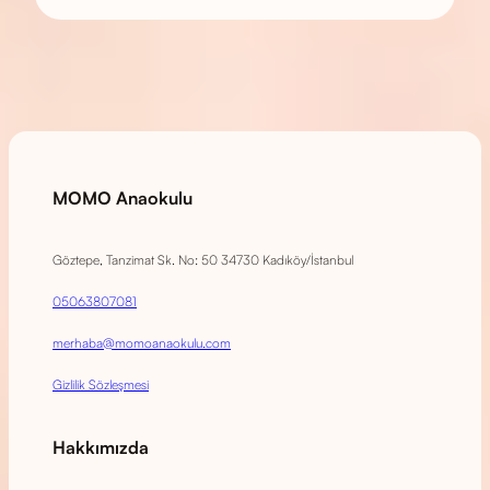
MOMO Anaokulu
Göztepe, Tanzimat Sk. No: 50 34730 Kadıköy/İstanbul
05063807081
merhaba@momoanaokulu.com
Gizlilik Sözleşmesi
Hakkımızda