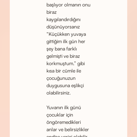
başlıyor olmanın onu
biraz
kaygılandırdığını
düşünüyorsanız
“Küçükken yuvaya
gittiğim ilk gün her
şey bana farklı
gelmişti ve biraz
korkmuştum.” gibi
kısa bir cümle ile
çocuğunuzun
duygusuna eşlikçi
olabilirsiniz.
Yuvanın ilk günü
çocuklar için
öngöremedikleri
anlar ve belirsizlikler
endişe verici olabilir